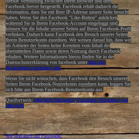
direkte Verbindung zwischen Ihrem Browser und dem
Facebook-Server hergestellt. Facebook erhält dadurch die
Information, dass Sie mit Ihrer IP-Adresse unsere Seite besucht
haben. Wenn Sie den Facebook "Like-Button" anklicken
während Sie in Ihrem Facebook-Account eingeloggt sind,
können Sie die Inhalte unserer Seiten auf Ihrem Facebook-Profil
verlinken. Dadurch kann Facebook den Besuch unserer Seiten
Ihrem Benutzerkonto zuordnen. Wir weisen darauf hin, dass wir
als Anbieter der Seiten keine Kenntnis vom Inhalt der
übermittelten Daten sowie deren Nutzung durch Facebook
erhalten. Weitere Informationen hierzu finden Sie in der
Datenschutzerklärung von facebook unter
http://de-
de.facebook.com/policy.php
Wenn Sie nicht wünschen, dass Facebook den Besuch unserer
Seiten Ihrem Facebook-Nutzerkonto zuordnen kann, loggen Sie
sich bitte aus Ihrem Facebook-Benutzerkonto aus.
Quellverweis:
eRecht24 Disclaimer
,
Facebook Disclaimer von
eRecht24
Wir sind auch auf Facebook!