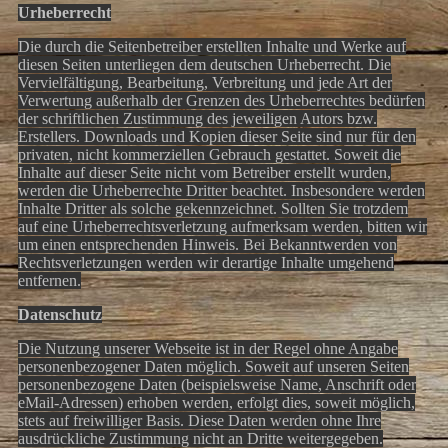
Urheberrecht
Die durch die Seitenbetreiber erstellten Inhalte und Werke auf
diesen Seiten unterliegen dem deutschen Urheberrecht. Die
Vervielfältigung, Bearbeitung, Verbreitung und jede Art der
Verwertung außerhalb der Grenzen des Urheberrechtes bedürfen
der schriftlichen Zustimmung des jeweiligen Autors bzw.
Erstellers. Downloads und Kopien dieser Seite sind nur für den
privaten, nicht kommerziellen Gebrauch gestattet. Soweit die
Inhalte auf dieser Seite nicht vom Betreiber erstellt wurden,
werden die Urheberrechte Dritter beachtet. Insbesondere werden
Inhalte Dritter als solche gekennzeichnet. Sollten Sie trotzdem
auf eine Urheberrechtsverletzung aufmerksam werden, bitten wir
um einen entsprechenden Hinweis. Bei Bekanntwerden von
Rechtsverletzungen werden wir derartige Inhalte umgehend
entfernen.
Datenschutz
Die Nutzung unserer Webseite ist in der Regel ohne Angabe
personenbezogener Daten möglich. Soweit auf unseren Seiten
personenbezogene Daten (beispielsweise Name, Anschrift oder
eMail-Adressen) erhoben werden, erfolgt dies, soweit möglich,
stets auf freiwilliger Basis. Diese Daten werden ohne Ihre
ausdrückliche Zustimmung nicht an Dritte weitergegeben.