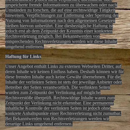
gespeicherte fremde Informationen zu überwachen oder nach
Umständen zu forschen, die auf eine rechtswidrige Tätigkeit
hinweisen. Verpflichtungen zur Entfernung oder Sperrung der
Nutzung von Informationen nach den allgemeinen Gesetzen
bleiben hiervon unberührt. Eine diesbezügliche Haftung ist
jedoch erst ab dem Zeitpunkt der Kenntnis einer konkreten
Rechtsverletzung möglich. Bei Bekanntwerden von
entsprechenden Rechtsverletzungen werden wir diese Inhalte
umgehend entfernen.
Haftung für Links
Unser Angebot enthält Links zu externen Webseiten Dritter, auf
deren Inhalte wir keinen Einfluss haben. Deshalb können wir für
diese fremden Inhalte auch keine Gewähr übernehmen. Für die
Inhalte der verlinkten Seiten ist stets der jeweilige Anbieter oder
Betreiber der Seiten verantwortlich. Die verlinkten Seiten
wurden zum Zeitpunkt der Verlinkung auf mögliche
Rechtsverstöße überprüft. Rechtswidrige Inhalte waren zum
Zeitpunkt der Verlinkung nicht erkennbar. Eine permanente
inhaltliche Kontrolle der verlinkten Seiten ist jedoch ohne
konkrete Anhaltspunkte einer Rechtsverletzung nicht zumutbar.
Bei Bekanntwerden von Rechtsverletzungen werden wir
derartige Links umgehend entfernen.