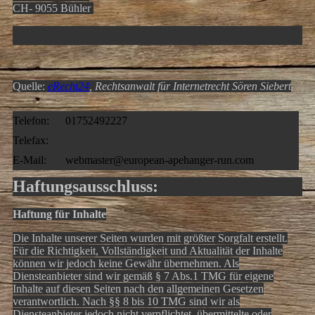
CH- 9055 Bühler
Quelle:
eRecht24
, Rechtsanwalt für Internetrecht Sören Siebert
Telefon:
01752492227
Telefax:
E-Mail:
webmaster@european-apehanger-run.com
Haftungsausschluss:
Haftung für Inhalte
Die Inhalte unserer Seiten wurden mit größter Sorgfalt erstellt.
Für die Richtigkeit, Vollständigkeit und Aktualität der Inhalte
können wir jedoch keine Gewähr übernehmen. Als
Diensteanbieter sind wir gemäß § 7 Abs.1 TMG für eigene
Inhalte auf diesen Seiten nach den allgemeinen Gesetzen
verantwortlich. Nach §§ 8 bis 10 TMG sind wir als
Diensteanbieter jedoch nicht verpflichtet, übermittelte oder