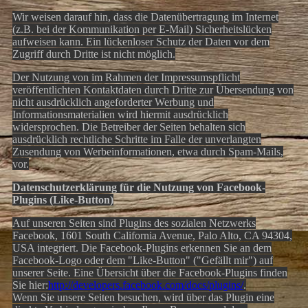
Wir weisen darauf hin, dass die Datenübertragung im Internet
(z.B. bei der Kommunikation per E-Mail) Sicherheitslücken
aufweisen kann. Ein lückenloser Schutz der Daten vor dem
Zugriff durch Dritte ist nicht möglich.
Der Nutzung von im Rahmen der Impressumspflicht
veröffentlichten Kontaktdaten durch Dritte zur Übersendung von
nicht ausdrücklich angeforderter Werbung und
Informationsmaterialien wird hiermit ausdrücklich
widersprochen. Die Betreiber der Seiten behalten sich
ausdrücklich rechtliche Schritte im Falle der unverlangten
Zusendung von Werbeinformationen, etwa durch Spam-Mails,
vor.
Datenschutzerklärung für die Nutzung von Facebook-
Plugins (Like-Button)
Auf unseren Seiten sind Plugins des sozialen Netzwerks
Facebook, 1601 South California Avenue, Palo Alto, CA 94304,
USA integriert. Die Facebook-Plugins erkennen Sie an dem
Facebook-Logo oder dem "Like-Button" ("Gefällt mir") auf
unserer Seite. Eine Übersicht über die Facebook-Plugins finden
Sie hier:
http://developers.facebook.com/docs/plugins/
.
Wenn Sie unsere Seiten besuchen, wird über das Plugin eine