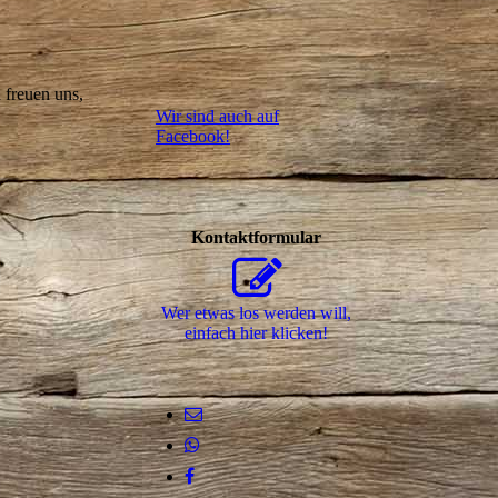
 freuen uns,
Wir sind auch auf
Facebook!
Kontaktformular
Wer etwas los werden will,
einfach hier klicken!